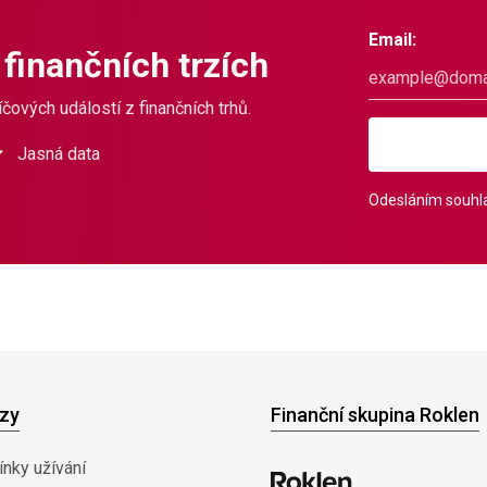
Email:
 finančních trzích
čových událostí z finančních trhů.
Jasná data
Odesláním souhla
zy
Finanční skupina Roklen
nky užívání