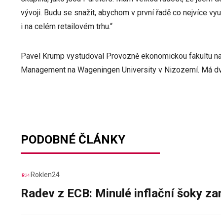
vývoji. Budu se snažit, abychom v první řadě co nejvíce vy
i na celém retailovém trhu.“
Pavel Krump vystudoval Provozně ekonomickou fakultu n
Management na Wageningen University v Nizozemí. Má dva s
PODOBNÉ ČLÁNKY
Roklen24
Radev z ECB: Minulé inflační šoky za