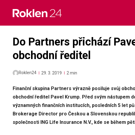
Skip
to
content
Do Partners přichází Pav
obchodní ředitel
Roklen24
29. 3. 2019
2 min
Finanční skupina Partners výrazně posiluje svůj obcho
obchodní ředitel Pavel Krump. Před svým nástupem do 
významných finančních institucích, posledních 5 let pů
Brokerage Director pro Českou a Slovenskou republiku
společnosti ING Life Insurance N.V., kde se během pět