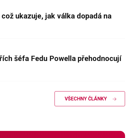
 což ukazuje, jak válka dopadá na
řích šéfa Fedu Powella přehodnocují
VŠECHNY ČLÁNKY