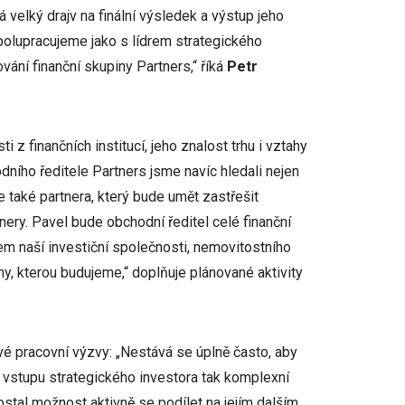
 velký drajv na finální výsledek a výstup jeho
spolupracujeme jako s lídrem strategického
ání finanční skupiny Partners,“ říká
Petr
z finančních institucí, jeho znalost trhu i vztahy
odního ředitele Partners jsme navíc hledali nejen
 také partnera, který bude umět zastřešit
nery. Pavel bude obchodní ředitel celé finanční
m naší investiční společnosti, nemovitostního
ny, kterou budujeme,“ doplňuje plánované aktivity
vé pracovní výzvy: „Nestává se úplně často, aby
 vstupu strategického investora tak komplexní
ostal možnost aktivně se podílet na jejím dalším