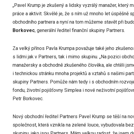
„Pavel Krump je zkušený a lidsky vyzrálý manažer, který má
práce a aktivit. Skvělé je, že s ním už mnoho let úspěšně 
obchodního partnera a nyní na tom můžeme stavět při budov
Borkovec
, generální ředitel finanční skupiny Partners.
Za velký přínos Pavla Krumpa považuje také jeho zkušenosti 
s lidmi jak v Partners, tak i mimo skupinu. „Na pozici obch
manažersky a obchodně zkušeného člověka, ale chtěli jsme
i technickou stránku mnoha projektů a vztahů s našimi part
skupiny Partners. Pomůže nám tedy i s obchodním rozvoje
fondu, životní pojišťovny Simplea i nové neživotní pojišťov
Petr Borkovec.
Nový obchodní ředitel Partners Pavel Krump se těší na no
společnost, která vznikla na zelené louce, vybudovala bez
skupinu, jako jsou Partners. Mám velkou radost, že jsem d