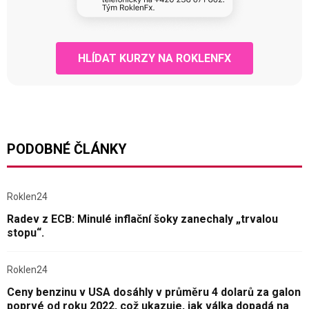
HLÍDAT KURZY NA ROKLENFX
PODOBNÉ ČLÁNKY
Roklen24
Radev z ECB: Minulé inflační šoky zanechaly „trvalou
stopu“.
Roklen24
Ceny benzinu v USA dosáhly v průměru 4 dolarů za galon
poprvé od roku 2022, což ukazuje, jak válka dopadá na