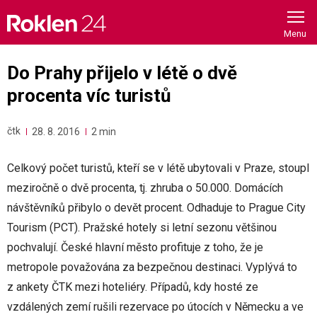
Skip
to
content
Do Prahy přijelo v létě o dvě
procenta víc turistů
čtk
28. 8. 2016
2 min
Celkový počet turistů, kteří se v létě ubytovali v Praze, stoupl
meziročně o dvě procenta, tj. zhruba o 50.000. Domácích
návštěvníků přibylo o devět procent. Odhaduje to Prague City
Tourism (PCT). Pražské hotely si letní sezonu většinou
pochvalují. České hlavní město profituje z toho, že je
metropole považována za bezpečnou destinaci. Vyplývá to
z ankety ČTK mezi hoteliéry. Případů, kdy hosté ze
vzdálených zemí rušili rezervace po útocích v Německu a ve