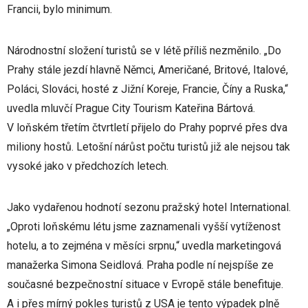
Francii, bylo minimum.
Národnostní složení turistů se v létě příliš nezměnilo. „Do
Prahy stále jezdí hlavně Němci, Američané, Britové, Italové,
Poláci, Slováci, hosté z Jižní Koreje, Francie, Číny a Ruska,“
uvedla mluvčí Prague City Tourism Kateřina Bártová.
V loňském třetím čtvrtletí přijelo do Prahy poprvé přes dva
miliony hostů. Letošní nárůst počtu turistů již ale nejsou tak
vysoké jako v předchozích letech.
Jako vydařenou hodnotí sezonu pražský hotel International.
„Oproti loňskému létu jsme zaznamenali vyšší vytíženost
hotelu, a to zejména v měsíci srpnu,“ uvedla marketingová
manažerka Simona Seidlová. Praha podle ní nejspíše ze
současné bezpečnostní situace v Evropě stále benefituje.
A i přes mírný pokles turistů z USA je tento výpadek plně