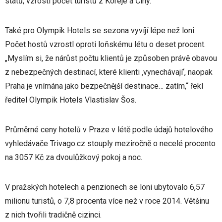
států, vzrostl počet turistů z Koreje a Číny.
Také pro Olympik Hotels se sezona vyvíjí lépe než loni.
Počet hostů vzrostl oproti loňskému létu o deset procent.
„Myslím si, že nárůst počtu klientů je způsoben právě obavou
z nebezpečných destinací, které klienti ‚vynechávají‘, naopak
Praha je vnímána jako bezpečnější destinace… zatím,“ řekl
ředitel Olympik Hotels Vlastislav Šos.
Průměrné ceny hotelů v Praze v létě podle údajů hotelového
vyhledávače Trivago.cz stouply meziročně o necelé procento
na 3057 Kč za dvoulůžkový pokoj a noc.
V pražských hotelech a penzionech se loni ubytovalo 6,57
milionu turistů, o 7,8 procenta více než v roce 2014. Většinu
z nich tvořili tradičně cizinci.