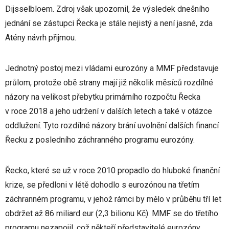
Dijsselbloem. Zdroj však upozornil, že výsledek dnešního
jednání se zástupci Řecka je stále nejistý a není jasné, zda
Atény návrh přijmou.
Jednotný postoj mezi vládami eurozóny a MMF představuje
průlom, protože obě strany mají již několik měsíců rozdílné
názory na velikost přebytku primárního rozpočtu Řecka
v roce 2018 a jeho udržení v dalších letech a také v otázce
oddlužení. Tyto rozdílné názory brání uvolnění dalších financí
Řecku z posledního záchranného programu eurozóny.
Řecko, které se už v roce 2010 propadlo do hluboké finanční
krize, se předloni v létě dohodlo s eurozónou na třetím
záchranném programu, v jehož rámci by mělo v průběhu tří let
obdržet až 86 miliard eur (2,3 bilionu Kč). MMF se do třetího
programu nezapojil, což někteří představitelé eurozóny