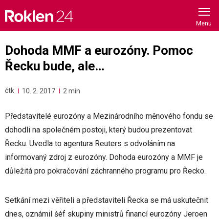
Skip
to
content
Dohoda MMF a eurozóny. Pomoc
Řecku bude, ale…
čtk
10. 2. 2017
2 min
Představitelé eurozóny a Mezinárodního měnového fondu se
dohodli na společném postoji, který budou prezentovat
Řecku. Uvedla to agentura Reuters s odvoláním na
informovaný zdroj z eurozóny. Dohoda eurozóny a MMF je
důležitá pro pokračování záchranného programu pro Řecko.
Setkání mezi věřiteli a představiteli Řecka se má uskutečnit
dnes, oznámil šéf skupiny ministrů financí eurozóny Jeroen