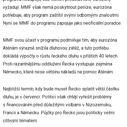
vyžadují. MMF však nemá poskytnout peníze, eurozóna
potřebuje, aby program zaštítil svými odbornými znalostmi.
Nyní se MMF do programu zapojuje jako neoficiální poradce.
MMF svou účast v programu podmiňuje tím, aby eurozóna
Aténám výrazně snížila dluhovou zátěž, a tuto potřebu
dokládá výpočty o růstu řeckého dluhu v příštích 40 letech.
Proti razantnějšímu oddlužení Řecka vystupuje zejména
Německo, které nese většinu nákladů na pomoc Aténám.
Nejbližší termín, kdy bude muset Řecko splatit větší částku
dluhu, je v červenci. Politici však chtějí vyřešit problémy
s financováním před důležitými volbami v Nizozemsku,
Francii a Německu. Půjčky pro Řecko jsou politicky velmi
citlivým tématem.