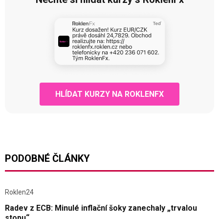
HLÍDAT KURZY NA ROKLENFX
PODOBNÉ ČLÁNKY
Roklen24
Radev z ECB: Minulé inflační šoky zanechaly „trvalou
stopu“.