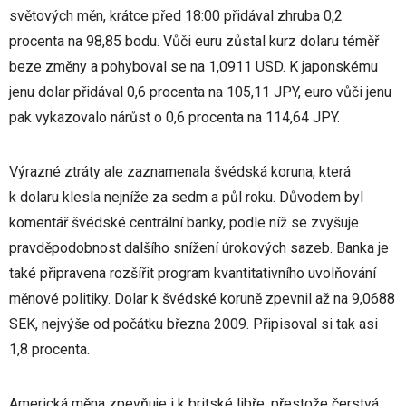
světových měn, krátce před 18:00 přidával zhruba 0,2
procenta na 98,85 bodu. Vůči euru zůstal kurz dolaru téměř
beze změny a pohyboval se na 1,0911 USD. K japonskému
jenu dolar přidával 0,6 procenta na 105,11 JPY, euro vůči jenu
pak vykazovalo nárůst o 0,6 procenta na 114,64 JPY.
Výrazné ztráty ale zaznamenala švédská koruna, která
k dolaru klesla nejníže za sedm a půl roku. Důvodem byl
komentář švédské centrální banky, podle níž se zvyšuje
pravděpodobnost dalšího snížení úrokových sazeb. Banka je
také připravena rozšířit program kvantitativního uvolňování
měnové politiky. Dolar k švédské koruně zpevnil až na 9,0688
SEK, nejvýše od počátku března 2009. Připisoval si tak asi
1,8 procenta.
Americká měna zpevňuje i k britské libře, přestože čerstvá