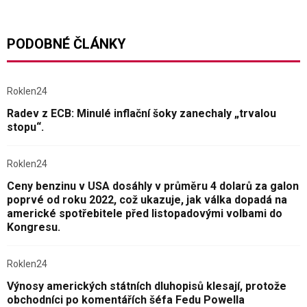
PODOBNÉ ČLÁNKY
Roklen24
Radev z ECB: Minulé inflační šoky zanechaly „trvalou
stopu“.
Roklen24
Ceny benzinu v USA dosáhly v průměru 4 dolarů za galon
poprvé od roku 2022, což ukazuje, jak válka dopadá na
americké spotřebitele před listopadovými volbami do
Kongresu.
Roklen24
Výnosy amerických státních dluhopisů klesají, protože
obchodníci po komentářích šéfa Fedu Powella