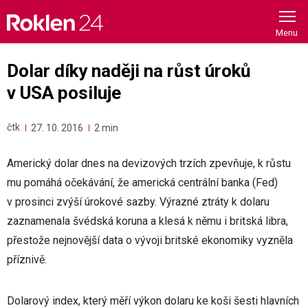
Skip
to
content
Dolar díky naději na růst úroků
v USA posiluje
čtk
27. 10. 2016
2 min
Americký dolar dnes na devizových trzích zpevňuje, k růstu
mu pomáhá očekávání, že americká centrální banka (Fed)
v prosinci zvýší úrokové sazby. Výrazné ztráty k dolaru
zaznamenala švédská koruna a klesá k němu i britská libra,
přestože nejnovější data o vývoji britské ekonomiky vyzněla
příznivě.
Dolarový index, který měří výkon dolaru ke koši šesti hlavních