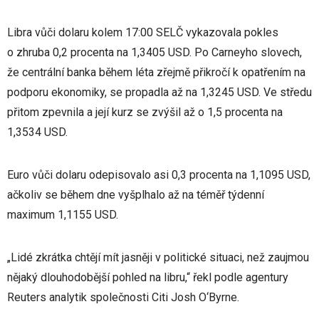
Libra vůči dolaru kolem 17:00 SELČ vykazovala pokles
o zhruba 0,2 procenta na 1,3405 USD. Po Carneyho slovech,
že centrální banka během léta zřejmě přikročí k opatřením na
podporu ekonomiky, se propadla až na 1,3245 USD. Ve středu
přitom zpevnila a její kurz se zvýšil až o 1,5 procenta na
1,3534 USD.
Euro vůči dolaru odepisovalo asi 0,3 procenta na 1,1095 USD,
ačkoliv se během dne vyšplhalo až na téměř týdenní
maximum 1,1155 USD.
„Lidé zkrátka chtějí mít jasněji v politické situaci, než zaujmou
nějaký dlouhodobější pohled na libru,“ řekl podle agentury
Reuters analytik společnosti Citi Josh O‘Byrne.