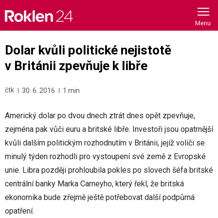
Skip
to
content
Dolar kvůli politické nejistotě
v Británii zpevňuje k libře
čtk
30. 6. 2016
1 min
Americký dolar po dvou dnech ztrát dnes opět zpevňuje,
zejména pak vůči euru a britské libře. Investoři jsou opatrnější
kvůli dalším politickým rozhodnutím v Británii, jejíž voliči se
minulý týden rozhodli pro vystoupení své země z Evropské
unie. Libra později prohloubila pokles po slovech šéfa britské
centrální banky Marka Carneyho, který řekl, že britská
ekonomika bude zřejmě ještě potřebovat další podpůrná
opatření.