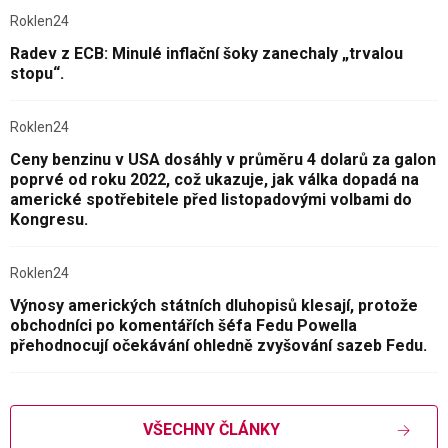
Roklen24
Radev z ECB: Minulé inflační šoky zanechaly „trvalou
stopu“.
Roklen24
Ceny benzinu v USA dosáhly v průměru 4 dolarů za galon
poprvé od roku 2022, což ukazuje, jak válka dopadá na
americké spotřebitele před listopadovými volbami do
Kongresu.
Roklen24
Výnosy amerických státních dluhopisů klesají, protože
obchodníci po komentářích šéfa Fedu Powella
přehodnocují očekávání ohledně zvyšování sazeb Fedu.
VŠECHNY ČLÁNKY