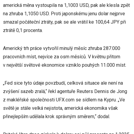
americká měna vystoupila na 1,1003 USD, pak ale klesla zpět
na zhruba 1,1050 USD. Proti japonskému jenu dolar nejprve
smazal počáteční ztráty, pak se ale vrátil ke 100,64 JPY při
ztrátě 0,1 procenta.
Americký trh práce vytvořil minulý měsíc zhruba 287.000
pracovních míst, nejvíce za osm měsíců. V květnu přitom
v největší světové ekonomice vzniklo pouhých 11.000 míst.
„Fed sice tyto údaje povzbudí, celková situace ale není na
zvýšení sazeb zralá,“ řekl agentuře Reuters Dennis de Jong
z makléřské společnosti UFX.com se sídlem na Kypru. „Ve
světě je stále velká nejistota, americká ekonomika však
přinejlepším udělala krok správným směrem,“ dodal.