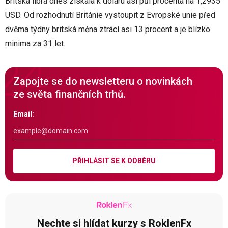
Britská libra dnes získala k dolaru asi půl procenta na 1,2935
USD. Od rozhodnutí Británie vystoupit z Evropské unie před
dvěma týdny britská měna ztrácí asi 13 procent a je blízko
minima za 31 let.
Zapojte se do newsletteru o novinkách
ze světa finančních trhů.
Email:
PŘIHLÁSIT SE K ODBĚRU
Nechte si hlídat kurzy s RoklenFx