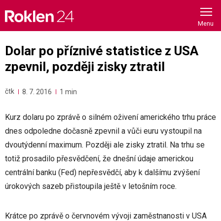
Skip
to
content
Dolar po příznivé statistice z USA
zpevnil, později zisky ztratil
čtk
8. 7. 2016
1 min
Kurz dolaru po zprávě o silném oživení amerického trhu práce
dnes odpoledne dočasně zpevnil a vůči euru vystoupil na
dvoutýdenní maximum. Později ale zisky ztratil. Na trhu se
totiž prosadilo přesvědčení, že dnešní údaje americkou
centrální banku (Fed) nepřesvědčí, aby k dalšímu zvýšení
úrokových sazeb přistoupila ještě v letošním roce.
Krátce po zprávě o červnovém vývoji zaměstnanosti v USA