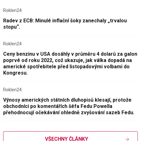
Roklen24
Radev z ECB: Minulé inflační šoky zanechaly „trvalou
stopu“.
Roklen24
Ceny benzinu v USA dosáhly v průměru 4 dolarů za galon
poprvé od roku 2022, což ukazuje, jak válka dopadá na
americké spotřebitele před listopadovými volbami do
Kongresu.
Roklen24
Výnosy amerických státních dluhopisů klesají, protože
obchodníci po komentářích šéfa Fedu Powella
přehodnocují očekávání ohledně zvyšování sazeb Fedu.
VŠECHNY ČLÁNKY