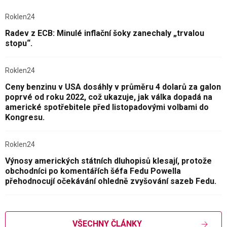
Roklen24
Radev z ECB: Minulé inflační šoky zanechaly „trvalou
stopu“.
Roklen24
Ceny benzinu v USA dosáhly v průměru 4 dolarů za galon
poprvé od roku 2022, což ukazuje, jak válka dopadá na
americké spotřebitele před listopadovými volbami do
Kongresu.
Roklen24
Výnosy amerických státních dluhopisů klesají, protože
obchodníci po komentářích šéfa Fedu Powella
přehodnocují očekávání ohledně zvyšování sazeb Fedu.
VŠECHNY ČLÁNKY