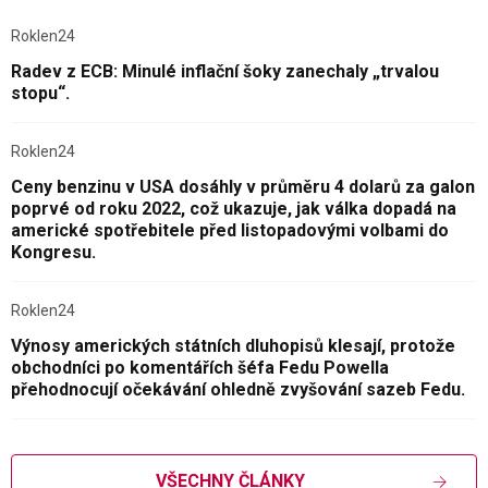
Roklen24
Radev z ECB: Minulé inflační šoky zanechaly „trvalou
stopu“.
Roklen24
Ceny benzinu v USA dosáhly v průměru 4 dolarů za galon
poprvé od roku 2022, což ukazuje, jak válka dopadá na
americké spotřebitele před listopadovými volbami do
Kongresu.
Roklen24
Výnosy amerických státních dluhopisů klesají, protože
obchodníci po komentářích šéfa Fedu Powella
přehodnocují očekávání ohledně zvyšování sazeb Fedu.
VŠECHNY ČLÁNKY