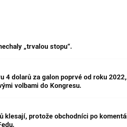
nechaly „trvalou stopu“.
 4 dolarů za galon poprvé od roku 2022,
ovými volbami do Kongresu.
ů klesají, protože obchodníci po komentá
Fedu.