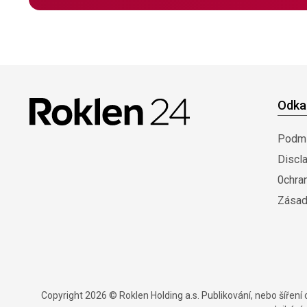
Odka
Podmí
Discl
0chra
Zásad
Copyright 2026 © Roklen Holding a.s. Publikování, nebo šířen