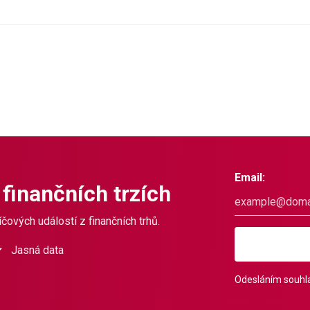
Email:
 finančních trzích
čových událostí z finančních trhů.
Jasná data
Odesláním souhla