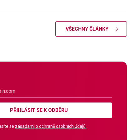
VŠECHNY ČLÁNKY
PŘIHLÁSIT SE K ODBĚRU
síte se
zásadami o ochraně osobních údajů.