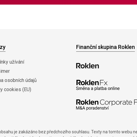
zy
Finanční skupina Roklen
nky užívání
aimer
na osobních údajů
y cookies (EU)
í obsahu je zakázáno bez předchozího souhlasu. Texty na tomto webu nes