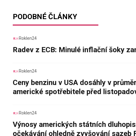
PODOBNÉ ČLÁNKY
Roklen24
Radev z ECB: Minulé inflační šoky za
Roklen24
Ceny benzinu v USA dosáhly v průměru
americké spotřebitele před listopad
Roklen24
Výnosy amerických státních dluhopis
očekávání ohledně zvyšování sazeb 