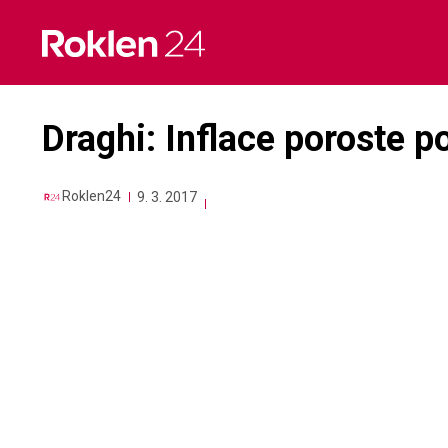
Skip
to
content
Draghi: Inflace poroste p
Roklen24
9. 3. 2017