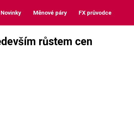
Novinky
Měnové páry
FX průvodce
ředevším růstem cen