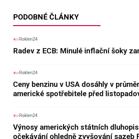
PODOBNÉ ČLÁNKY
Roklen24
Radev z ECB: Minulé inflační šoky za
Roklen24
Ceny benzinu v USA dosáhly v průměru
americké spotřebitele před listopad
Roklen24
Výnosy amerických státních dluhopis
očekávání ohledně zvyšování sazeb 