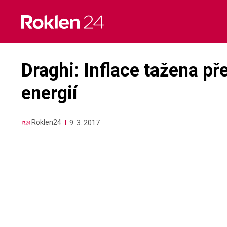
Skip
to
content
Draghi: Inflace tažena p
energií
Roklen24
9. 3. 2017