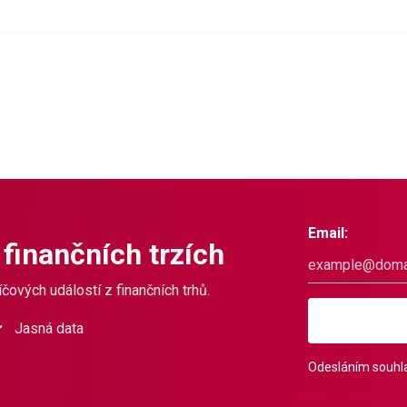
Email:
 finančních trzích
čových událostí z finančních trhů.
Jasná data
Odesláním souhla