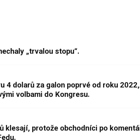
nechaly „trvalou stopu“.
 4 dolarů za galon poprvé od roku 2022,
ovými volbami do Kongresu.
ů klesají, protože obchodníci po komentá
Fedu.