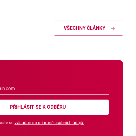
VŠECHNY ČLÁNKY
PŘIHLÁSIT SE K ODBĚRU
síte se
zásadami o ochraně osobních údajů.