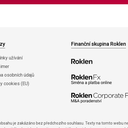
zy
Finanční skupina Roklen
nky užívání
aimer
na osobních údajů
y cookies (EU)
í obsahu je zakázáno bez předchozího souhlasu. Texty na tomto webu nes