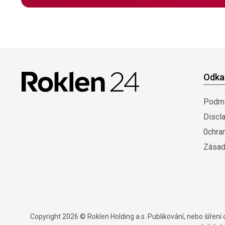
Odka
Podmí
Discl
0chra
Zásad
Copyright 2026 © Roklen Holding a.s. Publikování, nebo šířen