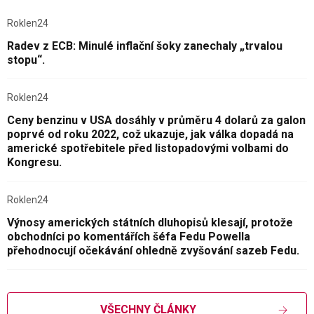
Roklen24
Radev z ECB: Minulé inflační šoky zanechaly „trvalou
stopu“.
Roklen24
Ceny benzinu v USA dosáhly v průměru 4 dolarů za galon
poprvé od roku 2022, což ukazuje, jak válka dopadá na
americké spotřebitele před listopadovými volbami do
Kongresu.
Roklen24
Výnosy amerických státních dluhopisů klesají, protože
obchodníci po komentářích šéfa Fedu Powella
přehodnocují očekávání ohledně zvyšování sazeb Fedu.
VŠECHNY ČLÁNKY