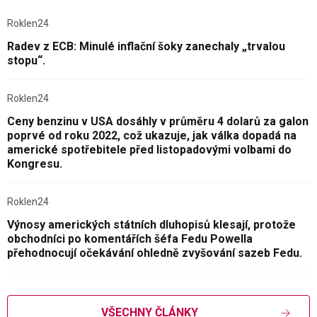
Roklen24
Radev z ECB: Minulé inflační šoky zanechaly „trvalou
stopu“.
Roklen24
Ceny benzinu v USA dosáhly v průměru 4 dolarů za galon
poprvé od roku 2022, což ukazuje, jak válka dopadá na
americké spotřebitele před listopadovými volbami do
Kongresu.
Roklen24
Výnosy amerických státních dluhopisů klesají, protože
obchodníci po komentářích šéfa Fedu Powella
přehodnocují očekávání ohledně zvyšování sazeb Fedu.
VŠECHNY ČLÁNKY