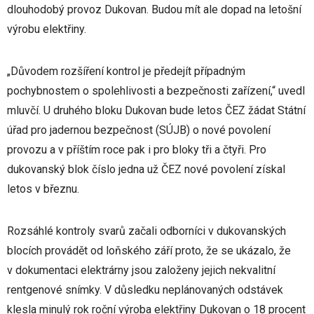
dlouhodobý provoz Dukovan. Budou mít ale dopad na letošní
výrobu elektřiny.
„Důvodem rozšíření kontrol je předejít případným
pochybnostem o spolehlivosti a bezpečnosti zařízení,“ uvedl
mluvčí. U druhého bloku Dukovan bude letos ČEZ žádat Státní
úřad pro jadernou bezpečnost (SÚJB) o nové povolení
provozu a v příštím roce pak i pro bloky tři a čtyři. Pro
dukovanský blok číslo jedna už ČEZ nové povolení získal
letos v březnu.
Rozsáhlé kontroly svarů začali odborníci v dukovanských
blocích provádět od loňského září proto, že se ukázalo, že
v dokumentaci elektrárny jsou založeny jejich nekvalitní
rentgenové snímky. V důsledku neplánovaných odstávek
klesla minulý rok roční výroba elektřiny Dukovan o 18 procent