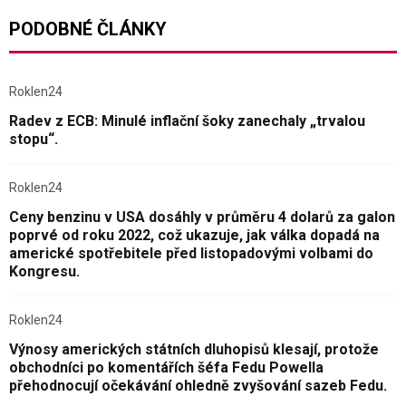
PODOBNÉ ČLÁNKY
Roklen24
Radev z ECB: Minulé inflační šoky zanechaly „trvalou
stopu“.
Roklen24
Ceny benzinu v USA dosáhly v průměru 4 dolarů za galon
poprvé od roku 2022, což ukazuje, jak válka dopadá na
americké spotřebitele před listopadovými volbami do
Kongresu.
Roklen24
Výnosy amerických státních dluhopisů klesají, protože
obchodníci po komentářích šéfa Fedu Powella
přehodnocují očekávání ohledně zvyšování sazeb Fedu.