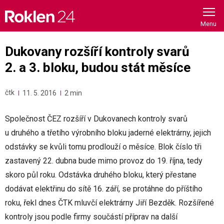
Skip
to
content
Dukovany rozšíří kontroly svarů
2. a 3. bloku, budou stát měsíce
čtk
11. 5. 2016
2 min
Společnost ČEZ rozšíří v Dukovanech kontroly svarů
u druhého a třetího výrobního bloku jaderné elektrárny, jejich
odstávky se kvůli tomu prodlouží o měsíce. Blok číslo tři
zastavený 22. dubna bude mimo provoz do 19. října, tedy
skoro půl roku. Odstávka druhého bloku, který přestane
dodávat elektřinu do sítě 16. září, se protáhne do příštího
roku, řekl dnes ČTK mluvčí elektrárny Jiří Bezděk. Rozšířené
kontroly jsou podle firmy součástí příprav na další