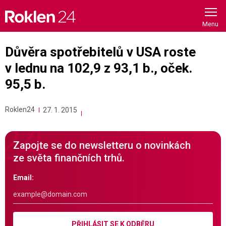
Skip
to
content
Důvěra spotřebitelů v USA roste
v lednu na 102,9 z 93,1 b., oček.
95,5 b.
Roklen24
27. 1. 2015
Zapojte se do newsletteru o novinkách
ze světa finančních trhů.
Email:
PŘIHLÁSIT SE K ODBĚRU