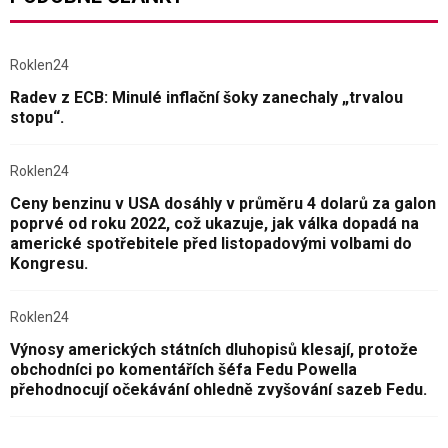
Roklen24
Radev z ECB: Minulé inflační šoky zanechaly „trvalou
stopu“.
Roklen24
Ceny benzinu v USA dosáhly v průměru 4 dolarů za galon
poprvé od roku 2022, což ukazuje, jak válka dopadá na
americké spotřebitele před listopadovými volbami do
Kongresu.
Roklen24
Výnosy amerických státních dluhopisů klesají, protože
obchodníci po komentářích šéfa Fedu Powella
přehodnocují očekávání ohledně zvyšování sazeb Fedu.