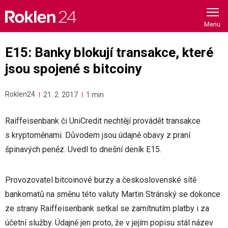
Skip
to
content
E15: Banky blokují transakce, které
jsou spojené s bitcoiny
Roklen24
21. 2. 2017
1 min
Raiffeisenbank či UniCredit nechtějí provádět transakce
s kryptoměnami. Důvodem jsou údajně obavy z praní
špinavých peněz. Uvedl to dnešní deník E15.
Provozovatel bitcoinové burzy a československé sítě
bankomatů na směnu této valuty Martin Stránský se dokonce
ze strany Raiffeisenbank setkal se zamítnutím platby i za
účetní služby. Údajně jen proto, že v jejím popisu stál název