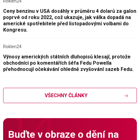
Roklen24
Ceny benzinu v USA dosáhly v průměru 4 dolarů za galon
poprvé od roku 2022, což ukazuje, jak válka dopadá na
americké spotřebitele před listopadovými volbami do
Kongresu.
Roklen24
Výnosy amerických státních dluhopisů klesají, protože
obchodníci po komentářích šéfa Fedu Powella
přehodnocují očekávání ohledně zvyšování sazeb Fedu.
VŠECHNY ČLÁNKY
Buďte v obraze o dění na