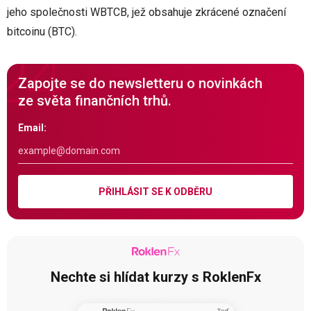
jeho společnosti WBTCB, jež obsahuje zkrácené označení
bitcoinu (BTC).
Zapojte se do newsletteru o novinkách
ze světa finančních trhů.
Email:
PŘIHLÁSIT SE K ODBĚRU
Nechte si hlídat kurzy s RoklenFx