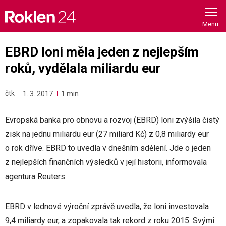
Skip
to
content
EBRD loni měla jeden z nejlepším
roků, vydělala miliardu eur
čtk
1. 3. 2017
1 min
Evropská banka pro obnovu a rozvoj (EBRD) loni zvýšila čistý
zisk na jednu miliardu eur (27 miliard Kč) z 0,8 miliardy eur
o rok dříve. EBRD to uvedla v dnešním sdělení. Jde o jeden
z nejlepších finančních výsledků v její historii, informovala
agentura Reuters.
EBRD v lednové výroční zprávě uvedla, že loni investovala
9,4 miliardy eur, a zopakovala tak rekord z roku 2015. Svými