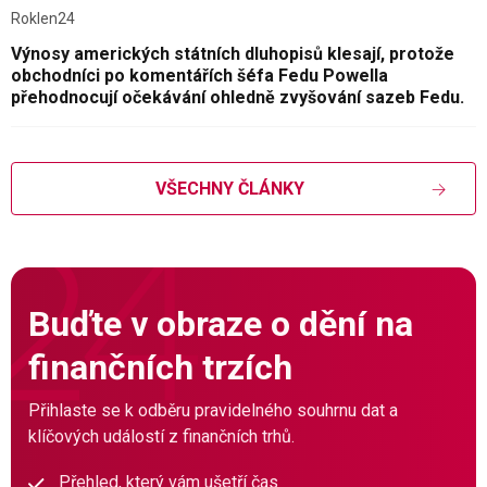
Roklen24
Výnosy amerických státních dluhopisů klesají, protože
obchodníci po komentářích šéfa Fedu Powella
přehodnocují očekávání ohledně zvyšování sazeb Fedu.
VŠECHNY ČLÁNKY
Buďte v obraze o dění na
finančních trzích
Přihlaste se k odběru pravidelného souhrnu dat a
klíčových událostí z finančních trhů.
Přehled, který vám ušetří čas