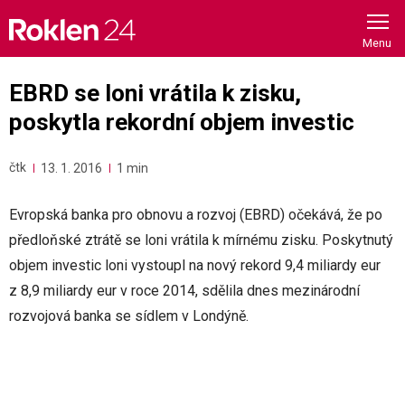
Skip
to
content
EBRD se loni vrátila k zisku,
poskytla rekordní objem investic
čtk
13. 1. 2016
1 min
Evropská banka pro obnovu a rozvoj (EBRD) očekává, že po
předloňské ztrátě se loni vrátila k mírnému zisku. Poskytnutý
objem investic loni vystoupl na nový rekord 9,4 miliardy eur
z 8,9 miliardy eur v roce 2014, sdělila dnes mezinárodní
rozvojová banka se sídlem v Londýně.