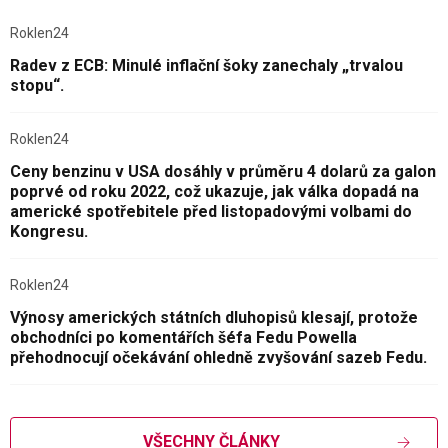
Roklen24
Radev z ECB: Minulé inflační šoky zanechaly „trvalou
stopu“.
Roklen24
Ceny benzinu v USA dosáhly v průměru 4 dolarů za galon
poprvé od roku 2022, což ukazuje, jak válka dopadá na
americké spotřebitele před listopadovými volbami do
Kongresu.
Roklen24
Výnosy amerických státních dluhopisů klesají, protože
obchodníci po komentářích šéfa Fedu Powella
přehodnocují očekávání ohledně zvyšování sazeb Fedu.
VŠECHNY ČLÁNKY