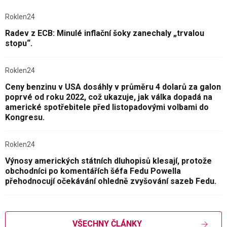
Roklen24
Radev z ECB: Minulé inflační šoky zanechaly „trvalou
stopu“.
Roklen24
Ceny benzinu v USA dosáhly v průměru 4 dolarů za galon
poprvé od roku 2022, což ukazuje, jak válka dopadá na
americké spotřebitele před listopadovými volbami do
Kongresu.
Roklen24
Výnosy amerických státních dluhopisů klesají, protože
obchodníci po komentářích šéfa Fedu Powella
přehodnocují očekávání ohledně zvyšování sazeb Fedu.
VŠECHNY ČLÁNKY