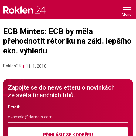
Skip
to
content
ECB Mintes: ECB by měla
přehodnotit rétoriku na zákl. lepšího
eko. výhledu
Roklen24
11. 1. 2018
Zapojte se do newsletteru o novinkách
ze světa finančních trhů.
Email:
PŘIHLÁSIT SE K ODBĚRU