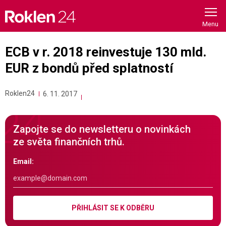
Skip
to
content
ECB v r. 2018 reinvestuje 130 mld.
EUR z bondů před splatností
Roklen24
6. 11. 2017
Zapojte se do newsletteru o novinkách
ze světa finančních trhů.
Email:
PŘIHLÁSIT SE K ODBĚRU