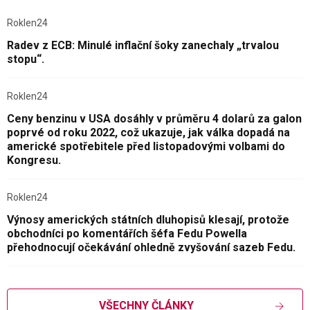
Roklen24
Radev z ECB: Minulé inflační šoky zanechaly „trvalou
stopu“.
Roklen24
Ceny benzinu v USA dosáhly v průměru 4 dolarů za galon
poprvé od roku 2022, což ukazuje, jak válka dopadá na
americké spotřebitele před listopadovými volbami do
Kongresu.
Roklen24
Výnosy amerických státních dluhopisů klesají, protože
obchodníci po komentářích šéfa Fedu Powella
přehodnocují očekávání ohledně zvyšování sazeb Fedu.
VŠECHNY ČLÁNKY