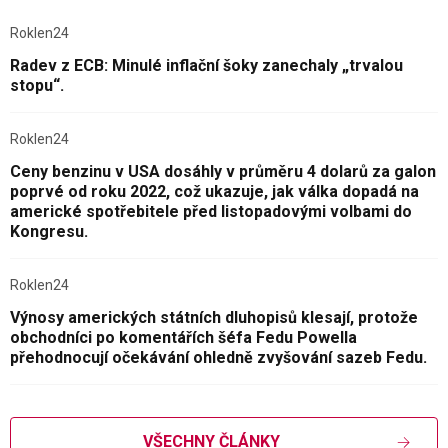
Roklen24
Radev z ECB: Minulé inflační šoky zanechaly „trvalou
stopu“.
Roklen24
Ceny benzinu v USA dosáhly v průměru 4 dolarů za galon
poprvé od roku 2022, což ukazuje, jak válka dopadá na
americké spotřebitele před listopadovými volbami do
Kongresu.
Roklen24
Výnosy amerických státních dluhopisů klesají, protože
obchodníci po komentářích šéfa Fedu Powella
přehodnocují očekávání ohledně zvyšování sazeb Fedu.
VŠECHNY ČLÁNKY