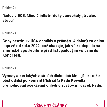
Roklen24
Radev z ECB: Minulé inflační šoky zanechaly „trvalou
stopu“.
Roklen24
Ceny benzinu v USA dosáhly v průměru 4 dolarů za galon
poprvé od roku 2022, což ukazuje, jak válka dopadá na
americké spotřebitele před listopadovými volbami do
Kongresu.
Roklen24
Výnosy amerických státních dluhopisů klesají, protože
obchodníci po komentářích šéfa Fedu Powella
přehodnocují očekávání ohledně zvyšování sazeb Fedu.
VŠECHNY ČLÁNKY