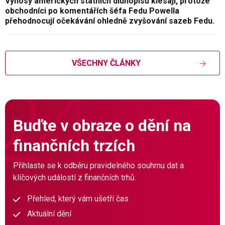
Výnosy amerických státních dluhopisů klesají, protože
obchodníci po komentářích šéfa Fedu Powella
přehodnocují očekávání ohledně zvyšování sazeb Fedu.
VŠECHNY ČLÁNKY
Buďte v obraze o dění na
finančních trzích
Přihlaste se k odběru pravidelného souhrnu dat a
klíčových událostí z finančních trhů.
Přehled, který vám ušetří čas
Aktuální dění