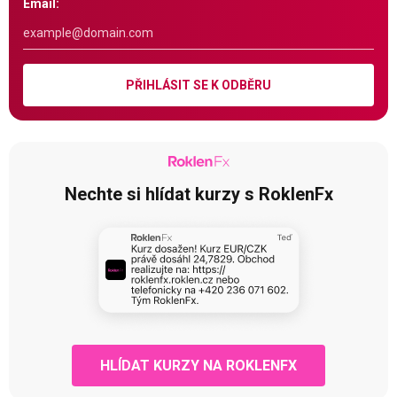
Email:
PŘIHLÁSIT SE K ODBĚRU
Nechte si hlídat kurzy s RoklenFx
HLÍDAT KURZY NA ROKLENFX