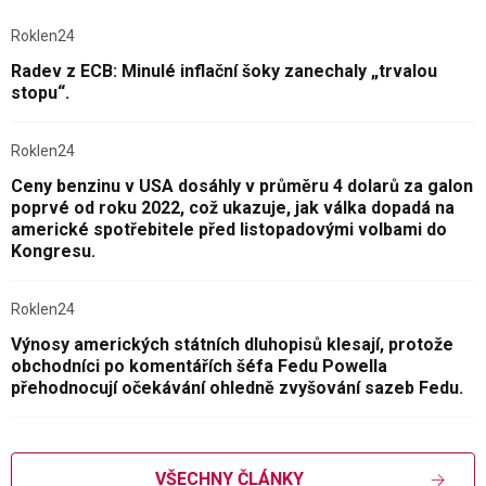
Roklen24
Radev z ECB: Minulé inflační šoky zanechaly „trvalou
stopu“.
Roklen24
Ceny benzinu v USA dosáhly v průměru 4 dolarů za galon
poprvé od roku 2022, což ukazuje, jak válka dopadá na
americké spotřebitele před listopadovými volbami do
Kongresu.
Roklen24
Výnosy amerických státních dluhopisů klesají, protože
obchodníci po komentářích šéfa Fedu Powella
přehodnocují očekávání ohledně zvyšování sazeb Fedu.
VŠECHNY ČLÁNKY