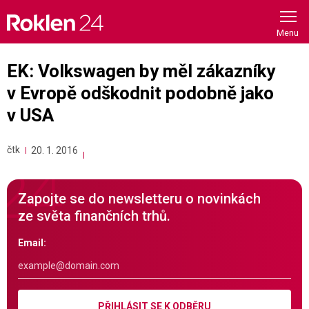
Skip
to
content
EK: Volkswagen by měl zákazníky
v Evropě odškodnit podobně jako
v USA
čtk
20. 1. 2016
Zapojte se do newsletteru o novinkách
ze světa finančních trhů.
Email:
PŘIHLÁSIT SE K ODBĚRU