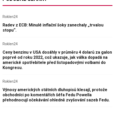
Roklen24
Radev z ECB: Minulé inflační šoky zanechaly „trvalou
stopu“.
Roklen24
Ceny benzinu v USA dosáhly v průměru 4 dolarů za galon
poprvé od roku 2022, což ukazuje, jak válka dopadá na
americké spotřebitele před listopadovými volbami do
Kongresu.
Roklen24
Výnosy amerických státních dluhopisů klesají, protože
obchodníci po komentářích šéfa Fedu Powella
přehodnocují očekávání ohledně zvyšování sazeb Fedu.