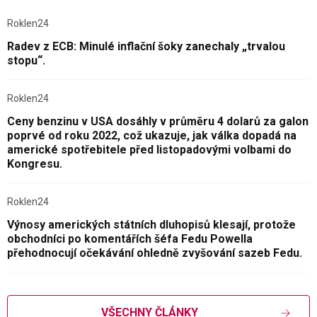
Roklen24
Radev z ECB: Minulé inflační šoky zanechaly „trvalou
stopu“.
Roklen24
Ceny benzinu v USA dosáhly v průměru 4 dolarů za galon
poprvé od roku 2022, což ukazuje, jak válka dopadá na
americké spotřebitele před listopadovými volbami do
Kongresu.
Roklen24
Výnosy amerických státních dluhopisů klesají, protože
obchodníci po komentářích šéfa Fedu Powella
přehodnocují očekávání ohledně zvyšování sazeb Fedu.
VŠECHNY ČLÁNKY