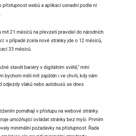
 přístupnost webů a aplikací usnadní podle ní
.
 mít 21 měsíců na převzetí pravidel do národních
í: v případě zcela nové stránky jde o 12 měsíců,
kací 33 měsíců.
né stavět bariéry v digitálním světě,“ míní
 bychom měli mít zajištěn i ve chvíli, kdy nám
lad odjezdy vlaků nebo autobusů se dnes
stižením pomáhají v přístupu na webové stránky.
roje umožňující ovládat stránky bez myši. Prvním
ovaly minimální požadavky na přístupnost. Řada