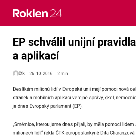
Skip
to
content
EP schválil unijní pravid
a aplikací
čtk
26. 10. 2016
2 min
Desítkám milionů lidí v Evropské unii mají pomoci nová ce
stránek a mobilních aplikací veřejné správy, škol, nemocnic
je dnes Evropský parlament (EP).
„Směrnice, kterou jsme dnes přijali, by měla pomoci lide
milionech lidí,“ řekla ČTK europoslankyně Dita Charanzová (