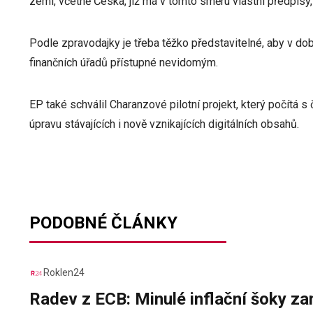
zemí, včetně Česka, již má v tomto směru vlastní předpisy,
Podle zpravodajky je třeba těžko představitelné, aby v do
finančních úřadů přístupné nevidomým.
EP také schválil Charanzové pilotní projekt, který počítá s
úpravu stávajících i nově vznikajících digitálních obsahů.
PODOBNÉ ČLÁNKY
Roklen24
Radev z ECB: Minulé inflační šoky za