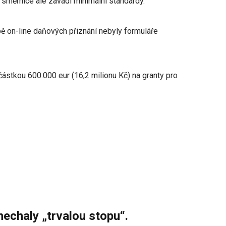
 směrnice ale zavádí minimální standardy.
bě on-line daňových přiznání nebyly formuláře
 částkou 600.000 eur (16,2 milionu Kč) na granty pro
nechaly „trvalou stopu“.