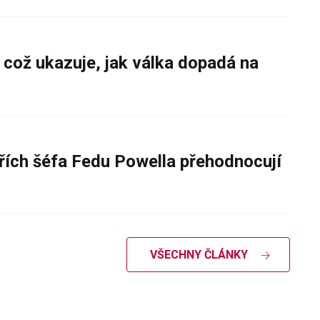
 což ukazuje, jak válka dopadá na
řích šéfa Fedu Powella přehodnocují
VŠECHNY ČLÁNKY