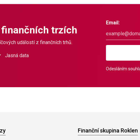
Email:
 finančních trzích
čových událostí z finančních trhů.
Jasná data
Odesláním souhla
zy
Finanční skupina Roklen