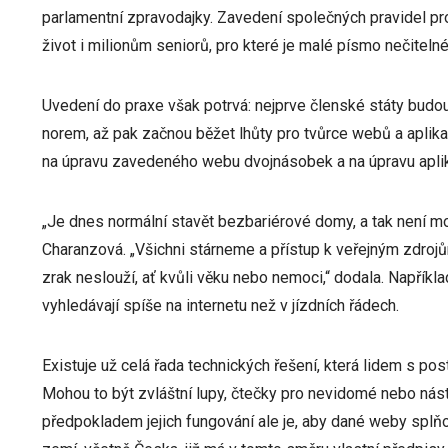
parlamentní zpravodajky. Zavedení společných pravidel pro
život i milionům seniorů, pro které je malé písmo nečitelné
Uvedení do praxe však potrvá: nejprve členské státy budou
norem, až pak začnou běžet lhůty pro tvůrce webů a aplikac
na úpravu zavedeného webu dvojnásobek a na úpravu apli
„Je dnes normální stavět bezbariérové domy, a tak není mož
Charanzová. „Všichni stárneme a přístup k veřejným zdrojům
zrak neslouží, ať kvůli věku nebo nemoci,“ dodala. Napřík
vyhledávají spíše na internetu než v jízdních řádech.
Existuje už celá řada technických řešení, která lidem s po
Mohou to být zvláštní lupy, čtečky pro nevidomé nebo nást
předpokladem jejich fungování ale je, aby dané weby splň