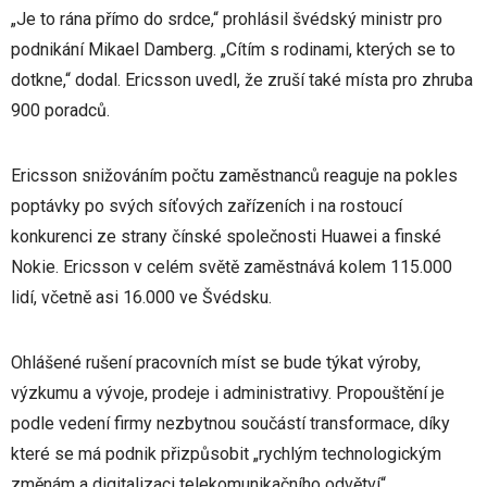
„Je to rána přímo do srdce,“ prohlásil švédský ministr pro
podnikání Mikael Damberg. „Cítím s rodinami, kterých se to
dotkne,“ dodal. Ericsson uvedl, že zruší také místa pro zhruba
900 poradců.
Ericsson snižováním počtu zaměstnanců reaguje na pokles
poptávky po svých síťových zařízeních i na rostoucí
konkurenci ze strany čínské společnosti Huawei a finské
Nokie. Ericsson v celém světě zaměstnává kolem 115.000
lidí, včetně asi 16.000 ve Švédsku.
Ohlášené rušení pracovních míst se bude týkat výroby,
výzkumu a vývoje, prodeje i administrativy. Propouštění je
podle vedení firmy nezbytnou součástí transformace, díky
které se má podnik přizpůsobit „rychlým technologickým
změnám a digitalizaci telekomunikačního odvětví“.