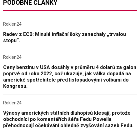
PODOBNÉ ČLÁNKY
Roklen24
Radev z ECB: Minulé inflační šoky zanechaly „trvalou
stopu“.
Roklen24
Ceny benzinu v USA dosáhly v průměru 4 dolarů za galon
poprvé od roku 2022, což ukazuje, jak válka dopadá na
americké spotřebitele před listopadovými volbami do
Kongresu.
Roklen24
Výnosy amerických státních dluhopisů klesají, protože
obchodníci po komentářích šéfa Fedu Powella
přehodnocují očekávání ohledně zvyšování sazeb Fedu.