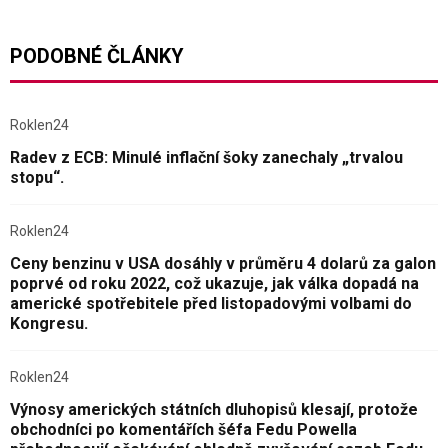
PODOBNÉ ČLÁNKY
Roklen24
Radev z ECB: Minulé inflační šoky zanechaly „trvalou
stopu“.
Roklen24
Ceny benzinu v USA dosáhly v průměru 4 dolarů za galon
poprvé od roku 2022, což ukazuje, jak válka dopadá na
americké spotřebitele před listopadovými volbami do
Kongresu.
Roklen24
Výnosy amerických státních dluhopisů klesají, protože
obchodníci po komentářích šéfa Fedu Powella