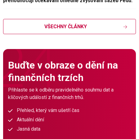
přehodnocují očekávání ohledně zvyšování sazeb Fedu.
VŠECHNY ČLÁNKY
Buďte v obraze o dění na
finančních trzích
Přihlaste se k odběru pravidelného souhrnu dat a
klíčových událostí z finančních trhů.
Přehled, který vám ušetří čas
Aktuální dění
Jasná data