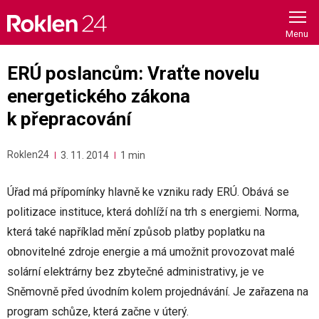
Skip
to
content
ERÚ poslancům: Vraťte novelu
energetického zákona
k přepracování
Roklen24
3. 11. 2014
1 min
Úřad má přípomínky hlavně ke vzniku rady ERÚ. Obává se
politizace instituce, která dohlíží na trh s energiemi. Norma,
která také například mění způsob platby poplatku na
obnovitelné zdroje energie a má umožnit provozovat malé
solární elektrárny bez zbytečné administrativy, je ve
Sněmovně před úvodním kolem projednávání. Je zařazena na
program schůze, která začne v úterý.