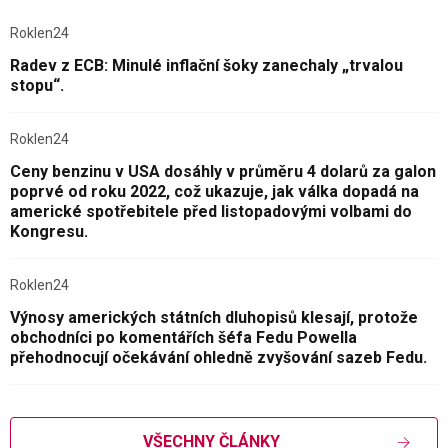
Roklen24
Radev z ECB: Minulé inflační šoky zanechaly „trvalou
stopu“.
Roklen24
Ceny benzinu v USA dosáhly v průměru 4 dolarů za galon
poprvé od roku 2022, což ukazuje, jak válka dopadá na
americké spotřebitele před listopadovými volbami do
Kongresu.
Roklen24
Výnosy amerických státních dluhopisů klesají, protože
obchodníci po komentářích šéfa Fedu Powella
přehodnocují očekávání ohledně zvyšování sazeb Fedu.
VŠECHNY ČLÁNKY