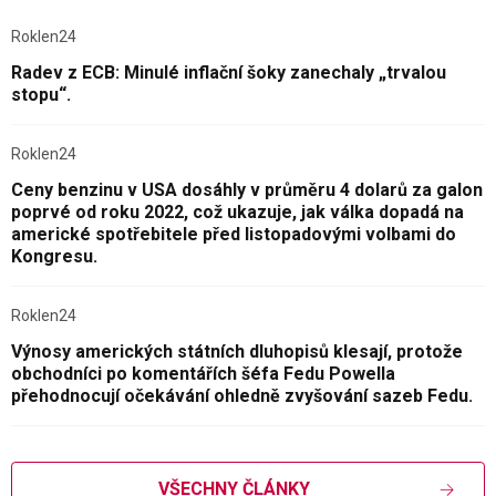
Roklen24
Radev z ECB: Minulé inflační šoky zanechaly „trvalou
stopu“.
Roklen24
Ceny benzinu v USA dosáhly v průměru 4 dolarů za galon
poprvé od roku 2022, což ukazuje, jak válka dopadá na
americké spotřebitele před listopadovými volbami do
Kongresu.
Roklen24
Výnosy amerických státních dluhopisů klesají, protože
obchodníci po komentářích šéfa Fedu Powella
přehodnocují očekávání ohledně zvyšování sazeb Fedu.
VŠECHNY ČLÁNKY