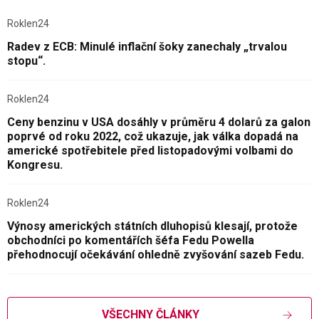
Roklen24
Radev z ECB: Minulé inflační šoky zanechaly „trvalou
stopu“.
Roklen24
Ceny benzinu v USA dosáhly v průměru 4 dolarů za galon
poprvé od roku 2022, což ukazuje, jak válka dopadá na
americké spotřebitele před listopadovými volbami do
Kongresu.
Roklen24
Výnosy amerických státních dluhopisů klesají, protože
obchodníci po komentářích šéfa Fedu Powella
přehodnocují očekávání ohledně zvyšování sazeb Fedu.
VŠECHNY ČLÁNKY