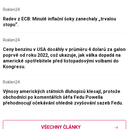
Roklen24
Radev z ECB: Minulé inflační šoky zanechaly „trvalou
stopu“.
Roklen24
Ceny benzinu v USA dosáhly v průměru 4 dolarů za galon
poprvé od roku 2022, což ukazuje, jak válka dopadá na
americké spotřebitele před listopadovými volbami do
Kongresu.
Roklen24
Výnosy amerických státních dluhopisů klesají, protože
obchodníci po komentářích šéfa Fedu Powella
přehodnocují očekávání ohledně zvyšování sazeb Fedu.
VŠECHNY ČLÁNKY