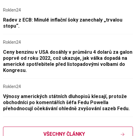
Roklen24
Radev z ECB: Minulé inflační šoky zanechaly „trvalou
stopu“.
Roklen24
Ceny benzinu v USA dosáhly v průměru 4 dolarů za galon
poprvé od roku 2022, což ukazuje, jak válka dopadá na
americké spotřebitele před listopadovými volbami do
Kongresu.
Roklen24
Výnosy amerických státních dluhopisů klesají, protože
obchodníci po komentářích šéfa Fedu Powella
přehodnocují očekávání ohledně zvyšování sazeb Fedu.
VŠECHNY ČLÁNKY