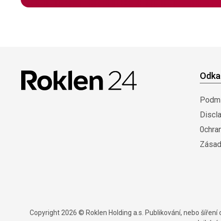
Odka
Podmí
Discl
0chra
Zásad
Copyright 2026 © Roklen Holding a.s. Publikování, nebo šířen