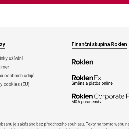
zy
Finanční skupina Roklen
nky užívání
aimer
na osobních údajů
y cookies (EU)
í obsahu je zakázáno bez předchozího souhlasu. Texty na tomto webu nes