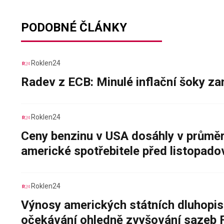
PODOBNÉ ČLÁNKY
Roklen24
Radev z ECB: Minulé inflační šoky za
Roklen24
Ceny benzinu v USA dosáhly v průměru
americké spotřebitele před listopad
Roklen24
Výnosy amerických státních dluhopis
očekávání ohledně zvyšování sazeb 