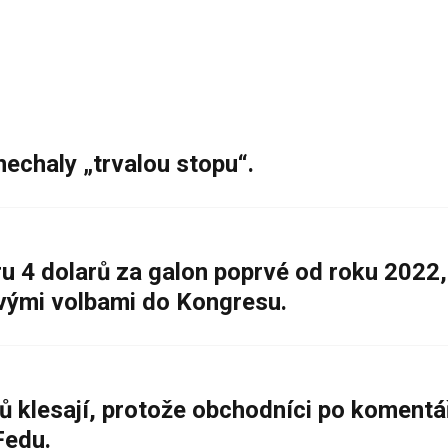
nechaly „trvalou stopu“.
 4 dolarů za galon poprvé od roku 2022,
ovými volbami do Kongresu.
ů klesají, protože obchodníci po komentá
Fedu.