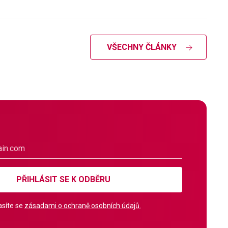
VŠECHNY ČLÁNKY
PŘIHLÁSIT SE K ODBĚRU
síte se
zásadami o ochraně osobních údajů.