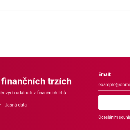
Email:
 finančních trzích
čových událostí z finančních trhů.
Jasná data
Odesláním souhla