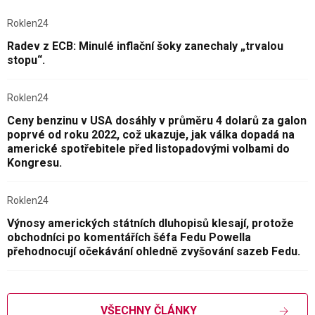
Roklen24
Radev z ECB: Minulé inflační šoky zanechaly „trvalou
stopu“.
Roklen24
Ceny benzinu v USA dosáhly v průměru 4 dolarů za galon
poprvé od roku 2022, což ukazuje, jak válka dopadá na
americké spotřebitele před listopadovými volbami do
Kongresu.
Roklen24
Výnosy amerických státních dluhopisů klesají, protože
obchodníci po komentářích šéfa Fedu Powella
přehodnocují očekávání ohledně zvyšování sazeb Fedu.
VŠECHNY ČLÁNKY