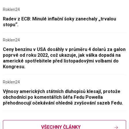
Roklen24
Radev z ECB: Minulé inflační šoky zanechaly „trvalou
stopu“.
Roklen24
Ceny benzinu v USA dosáhly v průměru 4 dolarů za galon
poprvé od roku 2022, což ukazuje, jak válka dopadá na
americké spotřebitele před listopadovými volbami do
Kongresu.
Roklen24
Výnosy amerických státních dluhopisů klesají, protože
obchodníci po komentářích šéfa Fedu Powella
přehodnocují očekávání ohledně zvyšování sazeb Fedu.
VŠECHNY ČLÁNKY