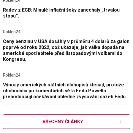
Roklen24
Radev z ECB: Minulé inflační šoky zanechaly „trvalou
stopu“.
Roklen24
Ceny benzinu v USA dosáhly v průměru 4 dolarů za galon
poprvé od roku 2022, což ukazuje, jak válka dopadá na
americké spotřebitele před listopadovými volbami do
Kongresu.
Roklen24
Výnosy amerických státních dluhopisů klesají, protože
obchodníci po komentářích šéfa Fedu Powella
přehodnocují očekávání ohledně zvyšování sazeb Fedu.
VŠECHNY ČLÁNKY