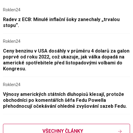
Roklen24
Radev z ECB: Minulé inflační šoky zanechaly „trvalou
stopu“.
Roklen24
Ceny benzinu v USA dosáhly v průměru 4 dolarů za galon
poprvé od roku 2022, což ukazuje, jak válka dopadá na
americké spotřebitele před listopadovými volbami do
Kongresu.
Roklen24
Výnosy amerických státních dluhopisů klesají, protože
obchodníci po komentářích šéfa Fedu Powella
přehodnocují očekávání ohledně zvyšování sazeb Fedu.
VŠECHNY ČLÁNKY