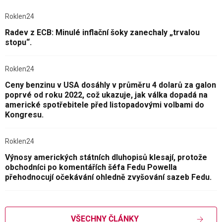
Roklen24
Radev z ECB: Minulé inflační šoky zanechaly „trvalou
stopu“.
Roklen24
Ceny benzinu v USA dosáhly v průměru 4 dolarů za galon
poprvé od roku 2022, což ukazuje, jak válka dopadá na
americké spotřebitele před listopadovými volbami do
Kongresu.
Roklen24
Výnosy amerických státních dluhopisů klesají, protože
obchodníci po komentářích šéfa Fedu Powella
přehodnocují očekávání ohledně zvyšování sazeb Fedu.
VŠECHNY ČLÁNKY