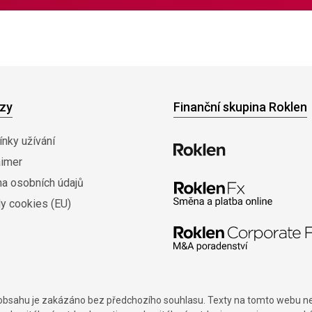
zy
Finanční skupina Roklen
nky užívání
aimer
na osobních údajů
y cookies (EU)
í obsahu je zakázáno bez předchozího souhlasu. Texty na tomto webu nes