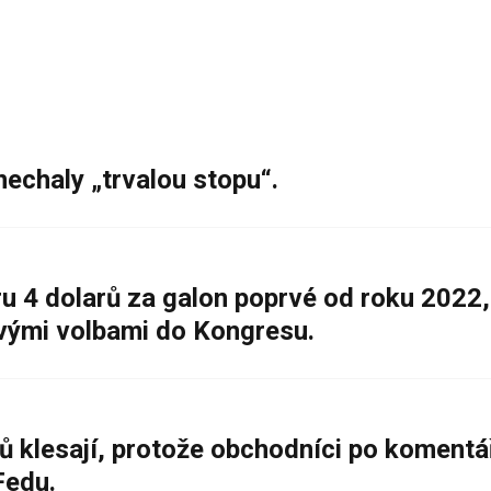
nechaly „trvalou stopu“.
 4 dolarů za galon poprvé od roku 2022,
ovými volbami do Kongresu.
ů klesají, protože obchodníci po komentá
Fedu.