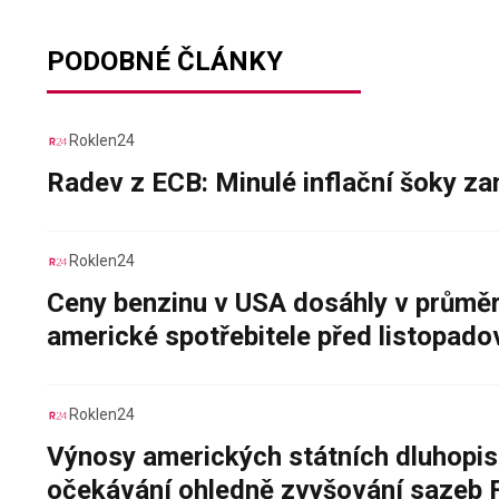
PODOBNÉ ČLÁNKY
Roklen24
Radev z ECB: Minulé inflační šoky za
Roklen24
Ceny benzinu v USA dosáhly v průměru
americké spotřebitele před listopad
Roklen24
Výnosy amerických státních dluhopis
očekávání ohledně zvyšování sazeb 