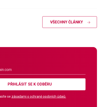
VŠECHNY ČLÁNKY
PŘIHLÁSIT SE K ODBĚRU
síte se
zásadami o ochraně osobních údajů.