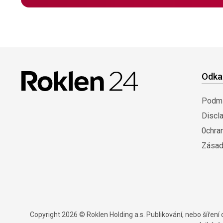
Odka
Podmí
Discl
0chra
Zásad
Copyright 2026 © Roklen Holding a.s. Publikování, nebo šířen