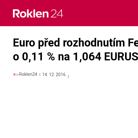
Skip
to
content
Euro před rozhodnutím Fe
o 0,11 % na 1,064 EURU
Roklen24
14. 12. 2016