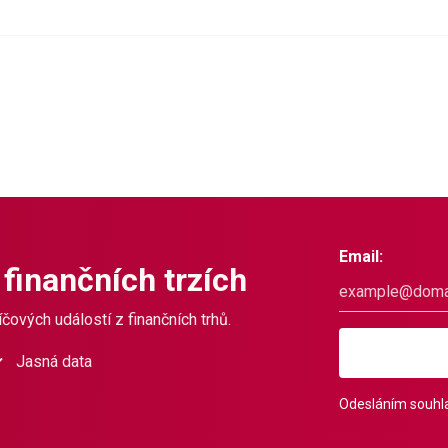
Email:
 finančních trzích
čových událostí z finančních trhů.
Jasná data
Odesláním souhla