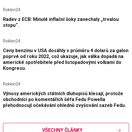
Roklen24
Radev z ECB: Minulé inflační šoky zanechaly „trvalou
stopu“.
Roklen24
Ceny benzinu v USA dosáhly v průměru 4 dolarů za galon
poprvé od roku 2022, což ukazuje, jak válka dopadá na
americké spotřebitele před listopadovými volbami do
Kongresu.
Roklen24
Výnosy amerických státních dluhopisů klesají, protože
obchodníci po komentářích šéfa Fedu Powella
přehodnocují očekávání ohledně zvyšování sazeb Fedu.
VŠECHNY ČLÁNKY