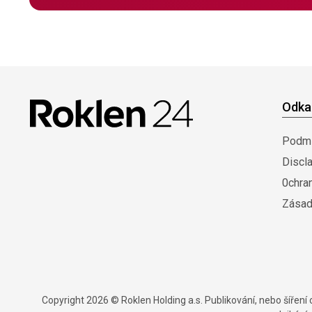
Odka
Podmí
Discl
0chra
Zásad
Copyright 2026 © Roklen Holding a.s. Publikování, nebo šířen