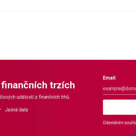
Email:
 finančních trzích
čových událostí z finančních trhů.
Jasná data
Odesláním souhla