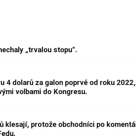
nechaly „trvalou stopu“.
 4 dolarů za galon poprvé od roku 2022,
ovými volbami do Kongresu.
ů klesají, protože obchodníci po komentá
Fedu.