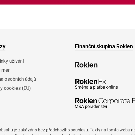
zy
Finanční skupina Roklen
nky užívání
aimer
na osobních údajů
y cookies (EU)
í obsahu je zakázáno bez předchozího souhlasu. Texty na tomto webu nes