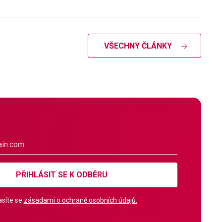
VŠECHNY ČLÁNKY
PŘIHLÁSIT SE K ODBĚRU
síte se
zásadami o ochraně osobních údajů.