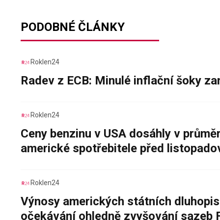
PODOBNÉ ČLÁNKY
Roklen24
Radev z ECB: Minulé inflační šoky za
Roklen24
Ceny benzinu v USA dosáhly v průměru
americké spotřebitele před listopad
Roklen24
Výnosy amerických státních dluhopis
očekávání ohledně zvyšování sazeb 