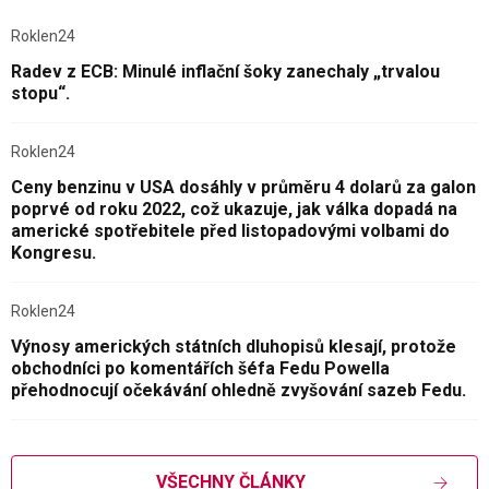
Roklen24
Radev z ECB: Minulé inflační šoky zanechaly „trvalou
stopu“.
Roklen24
Ceny benzinu v USA dosáhly v průměru 4 dolarů za galon
poprvé od roku 2022, což ukazuje, jak válka dopadá na
americké spotřebitele před listopadovými volbami do
Kongresu.
Roklen24
Výnosy amerických státních dluhopisů klesají, protože
obchodníci po komentářích šéfa Fedu Powella
přehodnocují očekávání ohledně zvyšování sazeb Fedu.
VŠECHNY ČLÁNKY