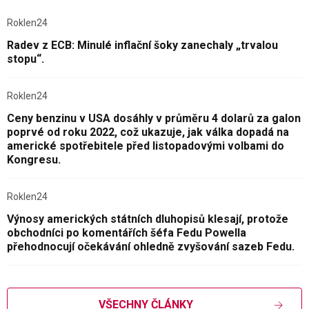
Roklen24
Radev z ECB: Minulé inflační šoky zanechaly „trvalou
stopu“.
Roklen24
Ceny benzinu v USA dosáhly v průměru 4 dolarů za galon
poprvé od roku 2022, což ukazuje, jak válka dopadá na
americké spotřebitele před listopadovými volbami do
Kongresu.
Roklen24
Výnosy amerických státních dluhopisů klesají, protože
obchodníci po komentářích šéfa Fedu Powella
přehodnocují očekávání ohledně zvyšování sazeb Fedu.
VŠECHNY ČLÁNKY