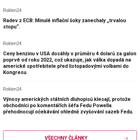
Roklen24
Radev z ECB: Minulé inflační šoky zanechaly „trvalou
stopu“.
Roklen24
Ceny benzinu v USA dosáhly v průměru 4 dolarů za galon
poprvé od roku 2022, což ukazuje, jak válka dopadá na
americké spotřebitele před listopadovými volbami do
Kongresu.
Roklen24
Výnosy amerických státních dluhopisů klesají, protože
obchodníci po komentářích šéfa Fedu Powella
přehodnocují očekávání ohledně zvyšování sazeb Fedu.
VŠECHNY ČLÁNKY