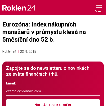
Skip
to
content
Eurozóna: Index nákupních
manažerů v průmyslu klesá na
5měsíční dno 52 b.
Roklen24
23. 9. 2015
Zapojte se do newsletteru o novinkách
ze světa finančních trhů.
Email:
PŘIHLÁSIT SE K ODBĚRU