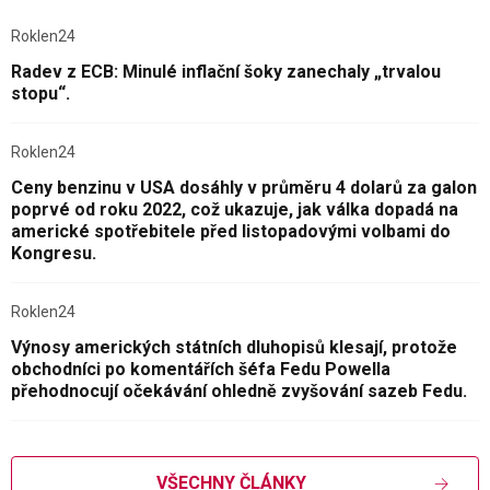
Roklen24
Radev z ECB: Minulé inflační šoky zanechaly „trvalou
stopu“.
Roklen24
Ceny benzinu v USA dosáhly v průměru 4 dolarů za galon
poprvé od roku 2022, což ukazuje, jak válka dopadá na
americké spotřebitele před listopadovými volbami do
Kongresu.
Roklen24
Výnosy amerických státních dluhopisů klesají, protože
obchodníci po komentářích šéfa Fedu Powella
přehodnocují očekávání ohledně zvyšování sazeb Fedu.
VŠECHNY ČLÁNKY